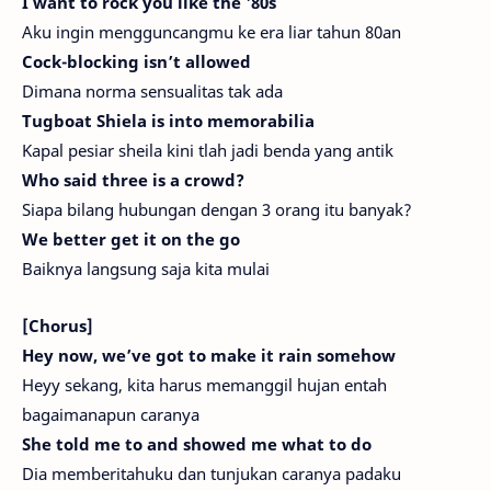
I want to rock you like the '80s
Aku ingin mengguncangmu ke era liar tahun 80an
Cock-blocking isn’t allowed
Dimana norma sensualitas tak ada
Tugboat Shiela is into memorabilia
Kapal pesiar sheila kini tlah jadi benda yang antik
Who said three is a crowd?
Siapa bilang hubungan dengan 3 orang itu banyak?
We better get it on the go
Baiknya langsung saja kita mulai
[Chorus]
Hey now, we’ve got to make it rain somehow
Heyy sekang, kita harus memanggil hujan entah
bagaimanapun caranya
She told me to and showed me what to do
Dia memberitahuku dan tunjukan caranya padaku