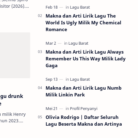
itor (2026).
serunya permainan tradisional k…
h kehilangan
Makna dan Arti Lirik Lagu The
up…
World Is Ugly Milik My Chemical
Romance
Makna dan Arti Lirik Lagu Always
Remember Us This Way Milik Lady
Gaga
Makna dan Arti Lirik Lagu Numb
Milik Linkin Park
agu drunk
e
u milik Henry
Olivia Rodrigo | Daftar Seluruh
Lagu Beserta Makna dan Artinya
ritakan
am cinta