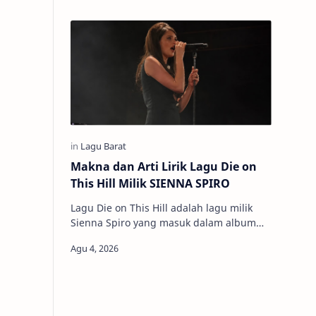
…
hat…
Makna dan Arti Lirik Lagu Die on
This Hill Milik SIENNA SPIRO
Lagu Die on This Hill adalah lagu milik
Sienna Spiro yang masuk dalam album
Visitor (2026). Tema utama lagu ini
tentang seseorang yang kera…