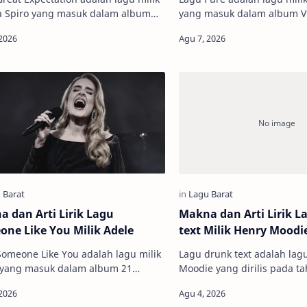
 masuk dalam album
yang masuk dalam album Vis
r (2026). Tema utama lagu, tentang
Tema utama lagu ini adala
rang yang memiliki harapa…
jati diri akibat tekanan hid
 dan Arti Lirik Lagu
Makna dan Arti Lirik L
ne Like You Milik Adele
text Milik Henry Moodi
omeone Like You adalah lagu milik
Lagu drunk text adalah lag
Moodie yang dirilis pada tahun 2023.
. Tema utama lagu ini
Tema utama lagu ini mence
ritakan tentang perasaan patah
tentang perasaan memend