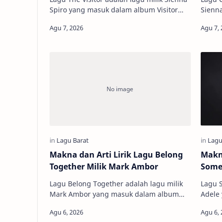
Spiro yang masuk dalam album Visitor
Sienna Spiro yang
(2026). Tema lagu ini tentang perasaan
Visito
sedih dan takut akan ketidak a…
seseo
Makna dan Arti Lirik Lagu Belong
Makna
Together Milik Mark Ambor
Someo
Lagu Belong Together adalah lagu milik
Lagu S
Mark Ambor yang masuk dalam album
Adele yang masuk dalam album 21
Rockwood (2024). Tema utama lagu ini
(2011)
menceritakan tentang perasaan bahagia
mence