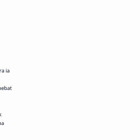
a ia
hebat
k
pa