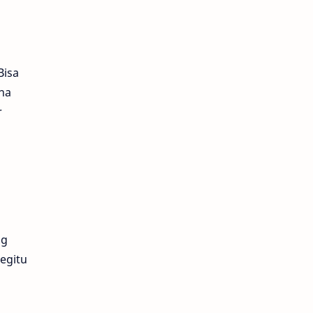
Bisa
ena
r
ng
egitu