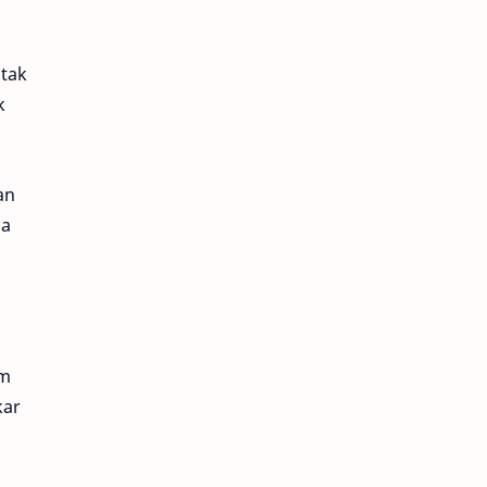
tak
k
an
ia
am
kar