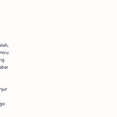
lah,
emicu
ing
abar
njur
ego