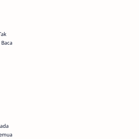
Tak
. Baca
rada
semua