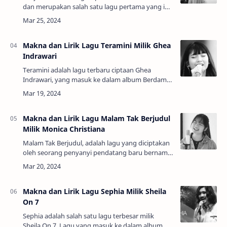
dan merupakan salah satu lagu pertama yang ia
tulis pada awal kariernya menjadi musisi dan
penyanyi. Lewat lagu ini pula lah, …
Makna dan Lirik Lagu Teramini Milik Ghea
Indrawari
Teramini adalah lagu terbaru ciptaan Ghea
Indrawari, yang masuk ke dalam album Berdamai
yang dirilis pada tahun 2024. Lagu ini kemudian
trendring di posisi 18, dalam platf…
Makna dan Lirik Lagu Malam Tak Berjudul
Milik Monica Christiana
Malam Tak Berjudul, adalah lagu yang diciptakan
oleh seorang penyanyi pendatang baru bernama
Monica Christiana. Dalam unggahan di
instagramnya, Monica Christiana sebenarny…
Makna dan Lirik Lagu Sephia Milik Sheila
On 7
Sephia adalah salah satu lagu terbesar milik
Sheila On 7. Lagu yang masuk ke dalam album