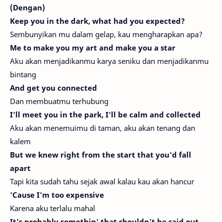
(Dengan)
Keep you in the dark, what had you expected?
Sembunyikan mu dalam gelap, kau mengharapkan apa?
Me to make you my art and make you a star
Aku akan menjadikanmu karya seniku dan menjadikanmu
bintang
And get you connected
Dan membuatmu terhubung
I'll meet you in the park, I'll be calm and collected
Aku akan menemuimu di taman, aku akan tenang dan
kalem
But we knew right from the start that you'd fall
apart
Tapi kita sudah tahu sejak awal kalau kau akan hancur
'Cause I'm too expensive
Karena aku terlalu mahal
It's probably somethin' that shouldn't be said out