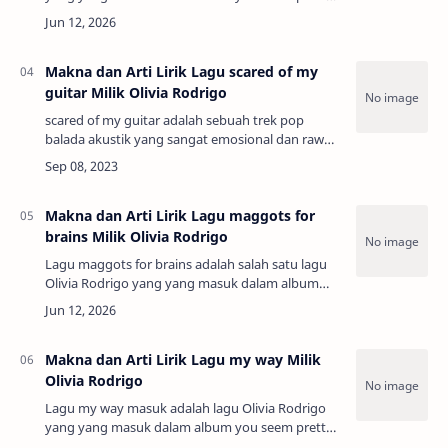
sad for a girl so in love (2026). Melalui liriknya
yang jujur dan menggebu-gebu, Olivi…
Makna dan Arti Lirik Lagu scared of my
guitar Milik Olivia Rodrigo
scared of my guitar adalah sebuah trek pop
balada akustik yang sangat emosional dan raw
dari edisi deluxe album studio kedua Olivia
Rodrigo yang bertajuk GUTS (spilled) (2024).
Tem…
Makna dan Arti Lirik Lagu maggots for
brains Milik Olivia Rodrigo
Lagu maggots for brains adalah salah satu lagu
Olivia Rodrigo yang yang masuk dalam album
you seem pretty sad for a girl so in love (2026).
Tema utama lagu ini menceritakan tentang…
Makna dan Arti Lirik Lagu my way Milik
Olivia Rodrigo
Lagu my way masuk adalah lagu Olivia Rodrigo
yang yang masuk dalam album you seem pretty
sad for a girl so in love (2026). Tema utama lagu