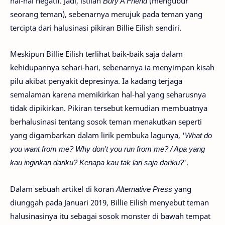
hal-hal negatif. Jadi, istilah
Bury A Friend
(mengubur
seorang teman), sebenarnya merujuk pada teman yang
tercipta dari halusinasi pikiran Billie Eilish sendiri.
Meskipun Billie Eilish terlihat baik-baik saja dalam
kehidupannya sehari-hari, sebenarnya ia menyimpan kisah
pilu akibat penyakit depresinya. Ia kadang terjaga
semalaman karena memikirkan hal-hal yang seharusnya
tidak dipikirkan. Pikiran tersebut kemudian membuatnya
berhalusinasi tentang sosok teman menakutkan seperti
yang digambarkan dalam lirik pembuka lagunya, '
What do
you want from me? Why don't you run from me? / Apa yang
kau inginkan dariku? Kenapa kau tak lari saja dariku?
'.
Dalam sebuah artikel di koran
Alternative Press
yang
diunggah pada Januari 2019, Billie Eilish menyebut teman
halusinasinya itu sebagai sosok monster di bawah tempat