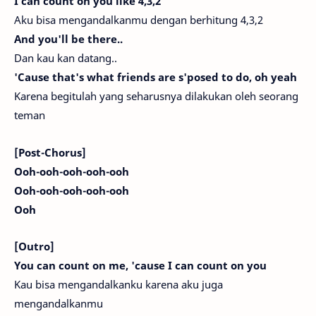
I can count on you like 4,3,2
Aku bisa mengandalkanmu dengan berhitung 4,3,2
And you'll be there..
Dan kau kan datang..
'Cause that's what friends are s'posed to do, oh yeah
Karena begitulah yang seharusnya dilakukan oleh seorang
teman
[Post-Chorus]
Ooh-ooh-ooh-ooh-ooh
Ooh-ooh-ooh-ooh-ooh
Ooh
[Outro]
You can count on me, 'cause I can count on you
Kau bisa mengandalkanku karena aku juga
mengandalkanmu