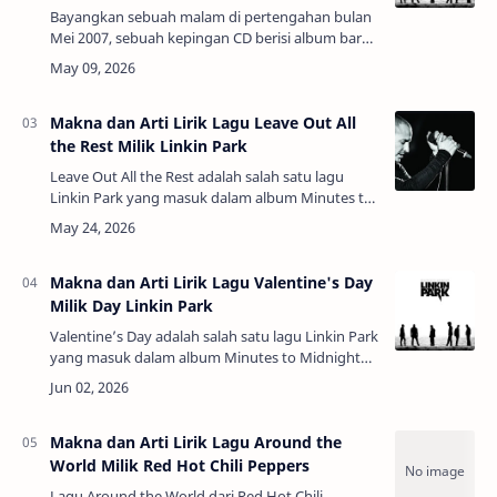
Bayangkan sebuah malam di pertengahan bulan
Mei 2007, sebuah kepingan CD berisi album baru
Linkin Park diputar di kamar sempit, di antara
poster band rock dan coretan kema…
Makna dan Arti Lirik Lagu Leave Out All
the Rest Milik Linkin Park
Leave Out All the Rest adalah salah satu lagu
Linkin Park yang masuk dalam album Minutes to
Midnight (2007). Dalam wawancaranya dengan
koran Reuters Brad Delson (gitaris L…
Makna dan Arti Lirik Lagu Valentine's Day
Milik Day Linkin Park
Valentine’s Day adalah salah satu lagu Linkin Park
yang masuk dalam album Minutes to Midnight
(2007). Ini adalah salah satu lagu tersendu dari
sekian banyak lagu sendu dal…
Makna dan Arti Lirik Lagu Around the
World Milik Red Hot Chili Peppers
Lagu Around the World dari Red Hot Chili