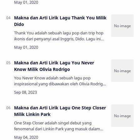
Rent (2003). Tema utama lagu ini adalah cint…
Makna dan Arti Lirik Lagu Thank You Milik
Dido
Thank You adalah sebuah lagu pop dan trip hop
ikonis dari penyanyi asal Inggris, Dido. Lagu ini
merupakan salah satu hit terbesar dari album
debutnya yang bertajuk No Angel (1999).…
Makna dan Arti Lirik Lagu You Never
Know Milik Olivia Rodrigo
You Never Know adalah sebuah lagu pop
inspirasional yang dibawakan oleh Olivia Rodrigo
untuk karakter Nini dalam serial Disney+ High
School Musical: The Musical: The Series
(HSMTMT…
Makna dan Arti Lirik Lagu One Step Closer
Milik Linkin Park
One Step Closer adalah singel debut yang
fenomenal dari Linkin Park yang masuk dalam
album legendaris mereka, Hybrid Theory (2000).