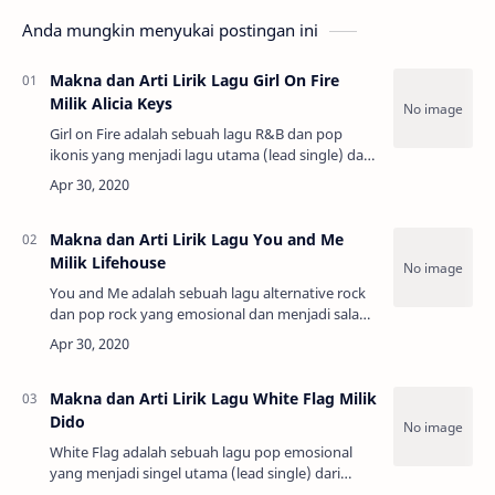
Anda mungkin menyukai postingan ini
Makna dan Arti Lirik Lagu Girl On Fire
Milik Alicia Keys
Girl on Fire adalah sebuah lagu R&B dan pop
ikonis yang menjadi lagu utama (lead single) dari
album studio kelima Alicia Keys yang bertajuk
sama, Girl on Fire (2012). Tema utam…
Makna dan Arti Lirik Lagu You and Me
Milik Lifehouse
You and Me adalah sebuah lagu alternative rock
dan pop rock yang emosional dan menjadi salah
satu hit terbesar dari album studio ketiga
Lifehouse yang bertajuk sama, Lifehouse (200…
Makna dan Arti Lirik Lagu White Flag Milik
Dido
White Flag adalah sebuah lagu pop emosional
yang menjadi singel utama (lead single) dari
album studio kedua Dido yang bertajuk Life for