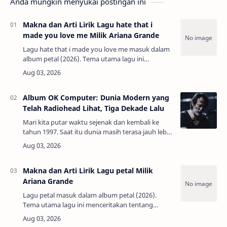
Anda mungkin menyukai postingan ini
Makna dan Arti Lirik Lagu hate that i
made you love me Milik Ariana Grande
Lagu hate that i made you love me masuk dalam
album petal (2026). Tema utama lagu ini
menceritakan tentang rasa bersalah ketika
membuat seseorang jatuh cinta terlalu dalam,
padahal…
Album OK Computer: Dunia Modern yang
Telah Radiohead Lihat, Tiga Dekade Lalu
Mari kita putar waktu sejenak dan kembali ke
tahun 1997. Saat itu dunia masih terasa jauh lebih
sederhana. Komputer masih berupa kotak besar
yang memenuhi sudut meja. Suar…
Makna dan Arti Lirik Lagu petal Milik
Ariana Grande
Lagu petal masuk dalam album petal (2026).
Tema utama lagu ini menceritakan tentang
ketangguhan seseorang yang mampu bertahan
di situasi sulit layaknya kelopak bunga (petal)