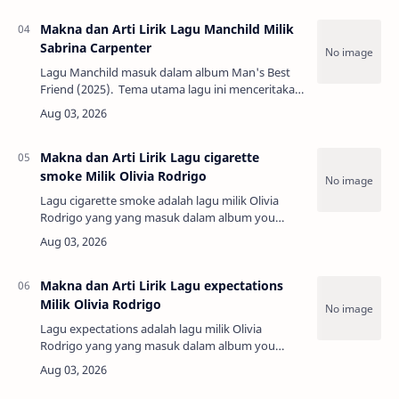
yang t…
Makna dan Arti Lirik Lagu Manchild Milik
Sabrina Carpenter
Lagu Manchild masuk dalam album Man's Best
Friend (2025). Tema utama lagu ini menceritakan
tentang luapan rasa jengkel terhadap pria yang
bersikap kekanak-kanakan dan tidak b…
Makna dan Arti Lirik Lagu cigarette
smoke Milik Olivia Rodrigo
Lagu cigarette smoke adalah lagu milik Olivia
Rodrigo yang yang masuk dalam album you
seem pretty sad for a girl so in love (2026). Tema
utama lagu ini menceritakan tentang kesulit…
Makna dan Arti Lirik Lagu expectations
Milik Olivia Rodrigo
Lagu expectations adalah lagu milik Olivia
Rodrigo yang yang masuk dalam album you
seem pretty sad for a girl so in love (2026). Tema
utama lagu ini menceritakan tentang
pentingnya…