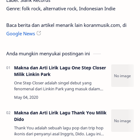
Label: Slank Records
Genre: folk rock, alternative rock, Indonesian Indie
Baca berita dan artikel menarik lain koranmusik.com, di
Google News
Anda mungkin menyukai postingan ini
Makna dan Arti Lirik Lagu One Step Closer
Milik Linkin Park
One Step Closer adalah singel debut yang
fenomenal dari Linkin Park yang masuk dalam
album legendaris mereka, Hybrid Theory (2000).
Lagu ini lahir dari rasa frustrasi dan kemarahan…
Makna dan Arti Lirik Lagu Thank You Milik
Dido
Thank You adalah sebuah lagu pop dan trip hop
ikonis dari penyanyi asal Inggris, Dido. Lagu ini
merupakan salah satu hit terbesar dari album