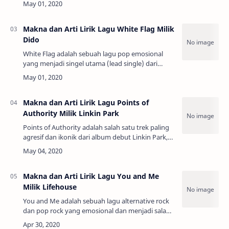
debutnya yang bertajuk No Angel (1999).…
Makna dan Arti Lirik Lagu White Flag Milik
Dido
White Flag adalah sebuah lagu pop emosional
yang menjadi singel utama (lead single) dari
album studio kedua Dido yang bertajuk Life for
Rent (2003). Tema utama lagu ini adalah cint…
Makna dan Arti Lirik Lagu Points of
Authority Milik Linkin Park
Points of Authority adalah salah satu trek paling
agresif dan ikonik dari album debut Linkin Park,
Hybrid Theory (2000). Lagu ini menyoroti
dinamika beracun (toxic) dalam sebuah hu…
Makna dan Arti Lirik Lagu You and Me
Milik Lifehouse
You and Me adalah sebuah lagu alternative rock
dan pop rock yang emosional dan menjadi salah
satu hit terbesar dari album studio ketiga