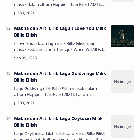
masuk dalam album Happier Than Ever (2021).
Suara vokal Billie yang khas dengan gaya
bersenandung sangat menonjol di lagu ini,
mengh…
Makna dan Arti Lirik Lagu I Love You Milik
Billie Eilish
I Love You adalah lagu milik Billie Eilish yang
masuk kedalam album bertajuk When We All Fall
Asleep, Where Do We Go? (2019). Melalui
aransemen sederhana yang dibalut deng…
Makna dan Arti Lirik Lagu Goldwings Milik
Billie Eilish
Lagu Goldwing oleh Billie Eilish masuk dalam
album Happier Than Ever (2021). Lagu ini
memiliki sifat introspektif dan sebagai sebuah
peringatan terhadap innocent atau yang belum
be…
Makna dan Arti Lirik Lagu Oxytocin Milik
Billie Eilish
Lagu Oxytocin adalah salah satu karya Billie Eilish
yang terdapat di album keduanya, Happier Than