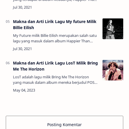
Ever (2021). Lagu ini mengandung nuansa
musikal yang segar dan menggugah dengan se…
Makna dan Arti Lirik Lagu My future Milik
Billie Eilish
My Future milik Billie Eilish merupakan salah satu
lagu yang masuk dalam album Happier Than
Ever. Nada lagunya terdengar penuh kehangatan
sekaligus harapan, mencerminkan perj…
Makna dan Arti Lirik Lagu LosT Milik Bring
Me The Horizon
LosT adalah lagu milik Bring Me The Horizon
yang masuk dalam album mereka berjudul POST
HUMAN: NeX GEn (2024). Ini bukan sekadar lagu
dengan irama kuat nan lucu, tetapi juga …
Posting Komentar